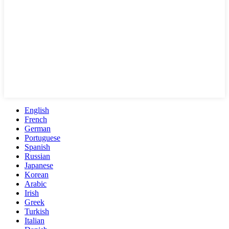
English
French
German
Portuguese
Spanish
Russian
Japanese
Korean
Arabic
Irish
Greek
Turkish
Italian