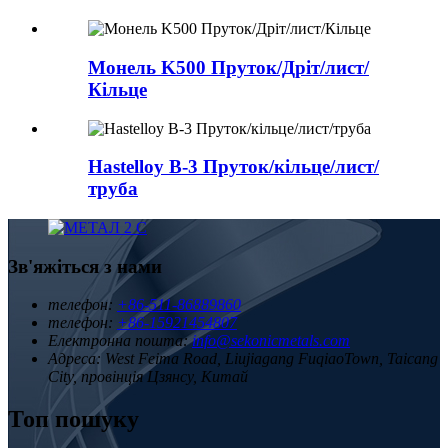
Монель K500 Пруток/Дріт/лист/
Кільце
Hastelloy B-3 Пруток/кільце/лист/
труба
Зв'яжіться з нами
телефон:
+86-511-86889860
телефон:
+86-15921454807
Електронна пошта:
info@sekonicmetals.com
Адреса:
West Feima Road, Liujiagang FuqiaoTown, Taicang
City, провінція Цзянсу, Китай
Топ пошуку