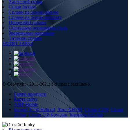
Хастеллой сплав
Сплав Incoloy
Сплави на основі нікелю
Сплави на основі кобальту
Прецизійні сплави
Спеціальна нержавіюча сталь
Зварювальні матеріали
Титанові сплави
ЗАПИТ ЗАРАЗ
© Copyright - 2011-2021: Усі права захищено.
Гарячі продукти
Карта сайту
AMP Mobile
Inconel X750 Helicoil
,
Лист XH78T
,
Сплав С276
,
Сплав
20 бар
,
Сплав 718 Круглик
,
Інконель 625 бар
,
Відправити лист