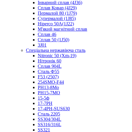
Інварний сплав (4J36)
Сплав Ковар (4J29)
Пермалой 80 (1J79)
Супермалой (1J85)
Hiperco 50A(1J22)
М'який магнітний сплав
Сплав 46
Сплав 50 (1J50)
3J01
Спеціальна нержавіюча сталь
Nitronic 50 (Xm-19)
Нітронік 60
Сплав 904L
Сталь Ф55
F53 (2507)
254SMO-F44
PH13-8Mo
PH15-7MO
15-5ф
17-7PH
17-4PH-SUS630
Сталь 2205
SS304/304L
SS316/316L
SS321