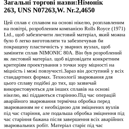
Загальні торгові назви:
Німонік
263,
UNS N07263,
W. Nr.2,4650
Цей сплав є сплавом на основі нікелю, розплавленим
на повітрі, розробленим компанією Rolls Royce (1971)
Ltd., щоб забезпечити листовий матеріал, який можна
було б легко виготовляти та забезпечував би
покращену пластичність у зварних вузлах, щоб
замінити сплав NIMONIC 80A. Він був розроблений
як листовий матеріал. щоб відповідати конкретним
критеріям проектування з точки зору міцності на
міцність і межі повзучості.Зараз він доступний у всіх
стандартних формах. Технології зварювання для
цього сплаву подібні до тих, що зазвичай
використовуються для інших сплавів на основі
нікелю, які піддаються старінню.Під час операцій
аварійного зварювання термічна обробка перед
зварюванням не є необхідною для зміцнених вузлів
під час старіння, але подальша обробка зміцнення під
час старіння бажана після завершення всіх аварійних
зварювальних робіт. Матеріал старіє під час