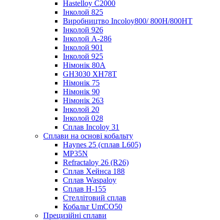
Hastelloy C2000
Інколой 825
Виробництво Incoloy800/ 800H/800HT
Інколой 926
Інколой А-286
Інколой 901
Інколой 925
Німонік 80А
GH3030 XH78T
Німонік 75
Німонік 90
Німонік 263
Інколой 20
Інколой 028
Сплав Incoloy 31
Сплави на основі кобальту
Haynes 25 (сплав L605)
MP35N
Refractaloy 26 (R26)
Сплав Хейнса 188
Сплав Waspaloy
Сплав Н-155
Стеллітовий сплав
Кобальт UmCO50
Прецизійні сплави