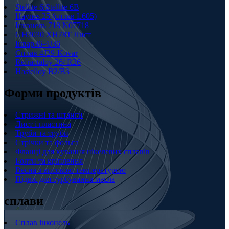
Stellite 6/Stellite 6B
Haynes 25 (сплав L605)
Інконель 718 N07718
GH3030 XH78T Лист
Інвар36-4J36
Сплав 4J29-Kovar
Refractaloy 26/ R26
Hastelloy B2/B3
Форми продуктів
Стрижні та штанги
Лист і пластина
Труби та труби
Стрічки та фольга
Фланці для кування нікелевих сплавів
Болти та кріплення
Весна з високою температурою
Підвіс для турбування масла
сплави
Сплав інконель