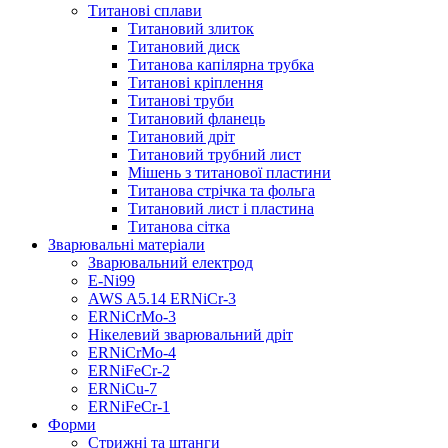
Титанові сплави
Титановий злиток
Титановий диск
Титанова капілярна трубка
Титанові кріплення
Титанові труби
Титановий фланець
Титановий дріт
Титановий трубний лист
Мішень з титанової пластини
Титанова стрічка та фольга
Титановий лист і пластина
Титанова сітка
Зварювальні матеріали
Зварювальний електрод
E-Ni99
AWS A5.14 ERNiCr-3
ERNiCrMo-3
Нікелевий зварювальний дріт
ERNiCrMo-4
ERNiFeCr-2
ERNiCu-7
ERNiFeCr-1
Форми
Стрижні та штанги